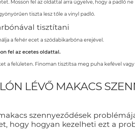
et. Mosson fel az oldattal arra ügyelve, hogy a padló ne
yönyörűen tiszta lesz tőle a vinyl padló.
rbónával tisztítani
álja a fehér ecet a szódabikarbóna erejével.
n fel az ecetes oldattal.
et a felületen. Finoman tisztítsa meg puha kefével vagy 
DLÓN LÉVŐ MAKACS SZE
a makacs szennyeződések problémáj
et, hogy hogyan kezelheti ezt a pr