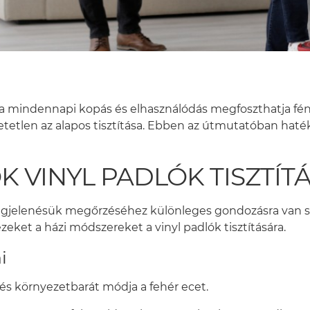
 a mindennapi kopás és elhasználódás megfoszthatja fén
tlen az alapos tisztítása. Ebben az útmutatóban hatéko
 VINYL PADLÓK TISZTÍT
 megjelenésük megőrzéséhez különleges gondozásra van 
zeket a házi módszereket a vinyl padlók tisztítására.
i
 és környezetbarát módja a fehér ecet.