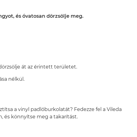
gyot, és óvatosan dörzsölje meg.
dörzsölje át az érintett területet.
ása nélkül.
títsa a vinyl padlóburkolatát? Fedezze fel a Vileda
, és könnyítse meg a takarítást.