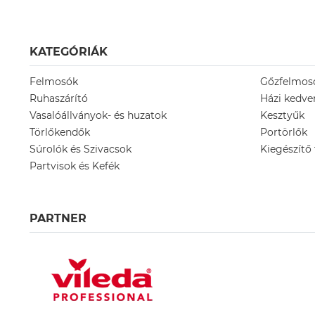
KATEGÓRIÁK
Felmosók
Gőzfelmos
Ruhaszárító
Házi kedv
Vasalóállványok- és huzatok
Kesztyűk
Törlőkendők
Portörlők
Súrolók és Szivacsok
Kiegészítő
Partvisok és Kefék
PARTNER