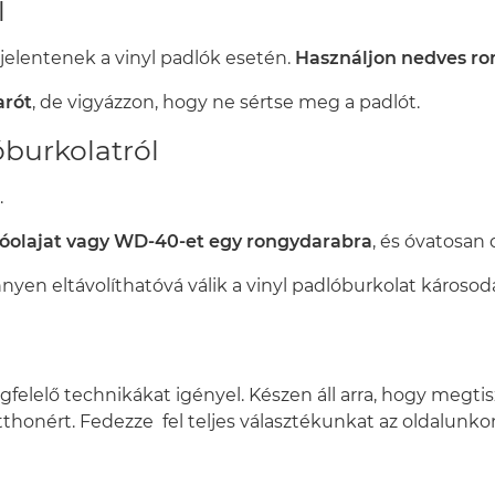
l
jelentenek a vinyl padlók esetén.
Használjon nedves ron
rót
, de vigyázzon, hogy ne sértse meg a padlót.
óburkolatról
.
góolajat vagy WD-40-et egy rongydarabra
, és óvatosan 
önnyen eltávolíthatóvá válik a vinyl padlóburkolat károsod
gfelelő technikákat igényel. Készen áll arra, hogy megtisz
thonért. Fedezze fel teljes választékunkat az oldalunkon