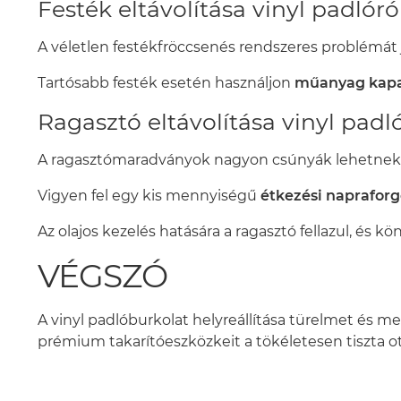
Festék eltávolítása vinyl padlóró
A véletlen festékfröccsenés rendszeres problémát 
Tartósabb festék esetén használjon
műanyag kapa
Ragasztó eltávolítása vinyl padl
A ragasztómaradványok nagyon csúnyák lehetnek
Vigyen fel egy kis mennyiségű
étkezési naprafor
Az olajos kezelés hatására a ragasztó fellazul, és k
VÉGSZÓ
A vinyl padlóburkolat helyreállítása türelmet és me
prémium takarítóeszközkeit a tökéletesen tiszta ot