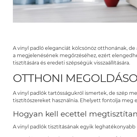
A vinyl padló eleganciát kölcsönöz otthonának, de
a megjelenésének megőrzéséhez, ezért elengedhete
tisztítására és eredeti szépségük visszaállítására.
OTTHONI MEGOLDÁSOK
A vinyl padlók tartósságukról ismertek, de szép
tisztítószereket használnia. Ehelyett fontolja meg e
Hogyan kell ecettel megtisztítan
A vinyl padlók tisztításának egyik leghatékonyabb