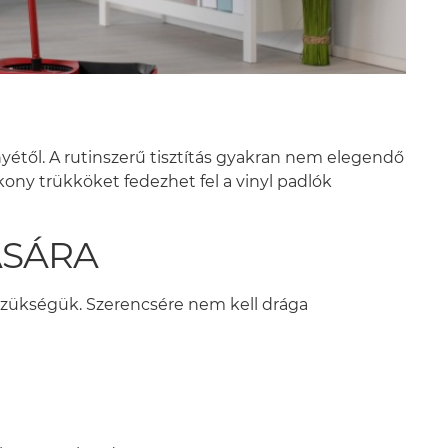
yétől. A rutinszerű tisztítás gyakran nem elegendő
ny trükköket fedezhet fel a vinyl padlók
ÁSÁRA
szükségük. Szerencsére nem kell drága