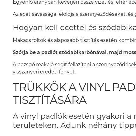
Egyenlő arányban keverjen össze vizet és fehér ecet
Az ecet savassága feloldja a szennyeződéseket, és g
Hogyan kell ecettel és szódabika
Makacs foltok és alaposabb tisztítás esetén kombin
Szórja be a padlót szódabikarbónával, majd mosso
A pezsgő reakció segít fellazítani a szennyeződések
visszanyeri eredeti fényét.
TRÜKKÖK A VINYL PA
TISZTÍTÁSÁRA
A vinyl padlók esetén gyakori 
területeken. Adunk néhány tipp