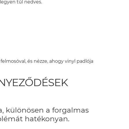
 legyen túl nedves.
felmosóval, és nézze, ahogy vinyl padlója
NNYEZŐDÉSEK
a, különösen a forgalmas
oblémát hatékonyan.