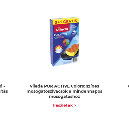
ó -
Vileda PUR ACTIVE Colors: színes
ítás
mosogatószivacsok a mindennapos
mosogatáshoz
Részletek >