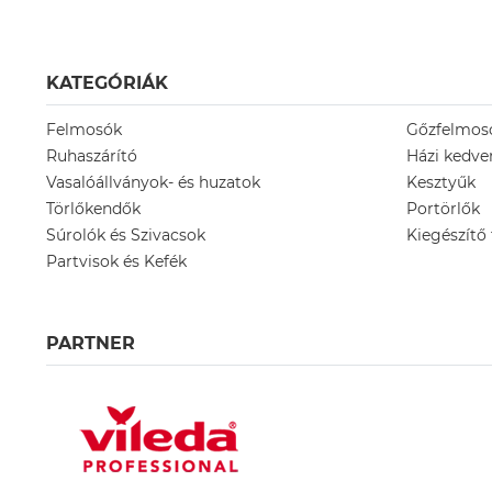
KATEGÓRIÁK
Felmosók
Gőzfelmos
Ruhaszárító
Házi kedv
Vasalóállványok- és huzatok
Kesztyűk
Törlőkendők
Portörlők
Súrolók és Szivacsok
Kiegészítő
Partvisok és Kefék
PARTNER