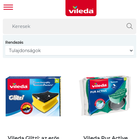
Rendezés
Vileda Glitzi: az erős
Vileda Pur Active