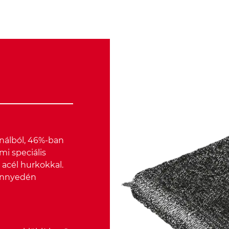
nálból, 46%-ban
mi speciális
 acél hurkokkal.
könnyedén