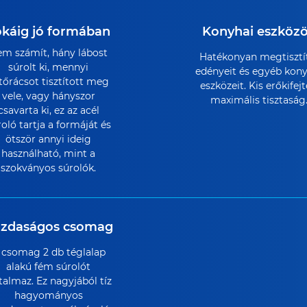
okáig jó formában
Konyhai eszköz
m számít, hány lábost
Hatékonyan megtisztí
súrolt ki, mennyi
edényeit és egyéb kony
tőrácsot tisztított meg
eszközeit. Kis erőkifejt
vele, vagy hányszor
maximális tisztaság
csavarta ki, ez az acél
oló tartja a formáját és
ötször annyi ideig
használható, mint a
szokványos súrolók.
zdaságos csomag
 csomag 2 db téglalap
alakú fém súrolót
talmaz. Ez nagyjából tíz
hagyományos