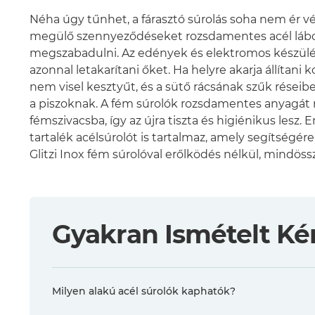
Néha úgy tűnhet, a fárasztó súrolás soha nem ér v
megülő szennyeződéseket rozsdamentes acél lábo
megszabadulni. Az edények és elektromos készülékek
azonnal letakarítani őket. Ha helyre akarja állítani
nem visel kesztyűt, és a sütő rácsának szűk rései
a piszoknak. A fém súrolók rozsdamentes anyagát re
fémszivacsba, így az újra tiszta és higiénikus les
tartalék acélsúrolót is tartalmaz, amely segítség
Glitzi Inox fém súrolóval erőlködés nélkül, mindöss
Gyakran Ismételt Ké
Milyen alakú acél súrolók kaphatók?