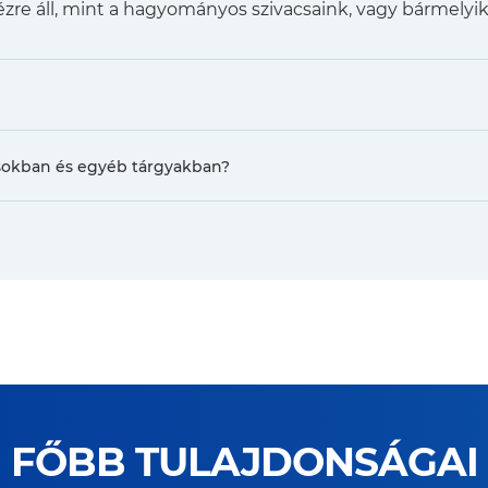
ézre áll, mint a hagyományos szivacsaink, vagy bármelyi
osokban és egyéb tárgyakban?
FŐBB TULAJDONSÁGAI