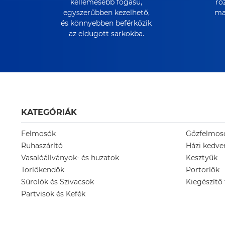
kellemesebb fogású,
ro
egyszerűbben kezelhető,
max
és könnyebben beférkőzik
az eldugott sarkokba.
KATEGÓRIÁK
Felmosók
Gőzfelmos
Ruhaszárító
Házi kedv
Vasalóállványok- és huzatok
Kesztyűk
Törlőkendők
Portörlők
Súrolók és Szivacsok
Kiegészítő
Partvisok és Kefék