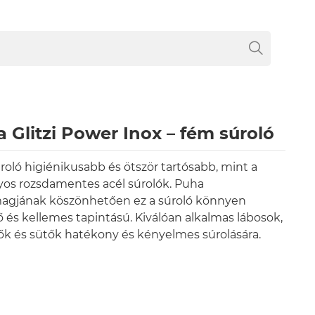
a Glitzi Power Inox – fém súroló
roló higiénikusabb és ötször tartósabb, mint a
os rozsdamentes acél súrolók. Puha
magjának köszönhetően ez a súroló könnyen
ő és kellemes tapintású. Kiválóan alkalmas lábosok,
k és sütők hatékony és kényelmes súrolására.