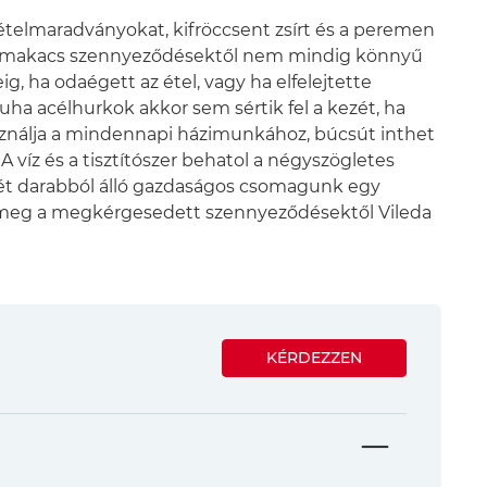
ételmaradványokat, kifröccsent zsírt és a peremen
 A makacs szennyeződésektől nem mindig könnyű
, ha odaégett az étel, vagy ha elfelejtette
 puha acélhurkok akkor sem sértik fel a kezét, ha
asználja a mindennapi házimunkához, búcsút inthet
 víz és a tisztítószer behatol a négyszögletes
. Két darabból álló gazdaságos csomagunk egy
jon meg a megkérgesedett szennyeződésektől Vileda
KÉRDEZZEN