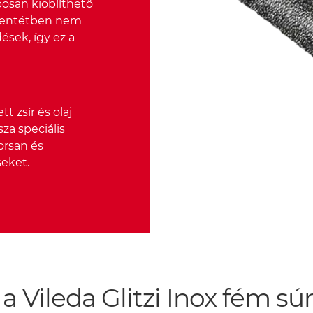
aposan kiöblíthető
ellentétben nem
sek, így ez a
 zsír és olaj
za speciális
orsan és
seket.
ileda Glitzi Inox fém súr