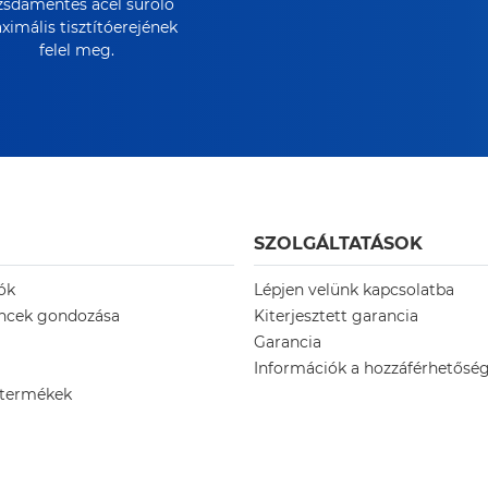
zsdamentes acél súroló
imális tisztítóerejének
felel meg.
SZOLGÁLTATÁSOK
ók
Lépjen velünk kapcsolatba
encek gondozása
Kiterjesztett garancia
Garancia
Információk a hozzáférhetőség
 termékek