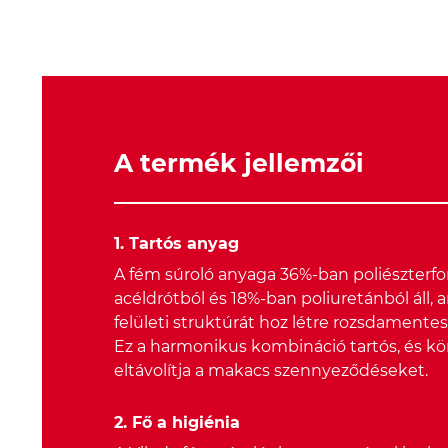
A termék jellemzői
1. Tartós anyag
A fém súroló anyaga 36%-ban poliészterfo
acéldrótból és 18%-ban poliuretánból áll, a
felületi struktúrát hoz létre rozsdamentes
Ez a harmonikus kombináció tartós, és 
eltávolítja a makacs szennyeződéseket.
2. Fő a higiénia