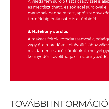
A Vileda fém súroló tiszta csapvízzel is al
és megtisztítható, és sok acél súrolóval 
maradnak benne rejtett, apró szennyeződé
termék higiénikusabb is a többinél.
3. Hatékony súrolás
A makacs foltok, rozsdarszemcsék, odaégett
vagy ételmaradékok eltávolításához válass
rozsdamentes acél súrolónkat, mellyel gy
könnyedén távolíthatja el a szennyeződé
TOVÁBBI INFORMÁCIÓ a V