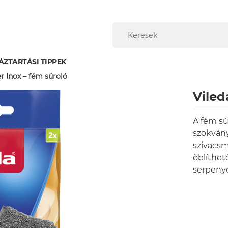
ÁZTARTÁSI TIPPEK
er Inox – fém súroló
Viled
A fém sú
szokvány
szivacs
öblíthet
serpenyő