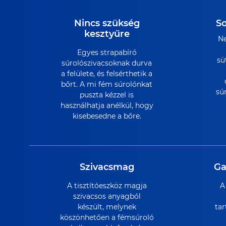
Nincs szükség
S
kesztyűre
Ne
Egyes strapabíró
sü
súrolószivacsoknak durva
a felülete, és felsérthetik a
bőrt. A mi fém súrolónkat
súr
puszta kézzel is
használhatja anélkül, hogy
kisebesedne a bőre.
Szivacsmag
Ga
A tisztítóeszköz magja
A
szivacsos anyagból
készült, melynek
tar
köszönhetően a fémsúroló