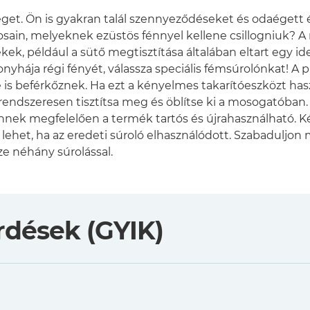
éget. Ön is gyakran talál szennyeződéseket és odaégett 
sain, melyeknek ezüstös fénnyel kellene csillogniuk?
, például a sütő megtisztítása általában eltart egy ideig
 konyhája régi fényét, válassza speciális fémsúrolónkat! A
be is beférkőznek. Ha ezt a kényelmes takarítóeszközt h
ndszeresen tisztítsa meg és öblítse ki a mosogatóban. A
z. Ennek megfelelően a termék tartós és újrahasználható
ére lehet, ha az eredeti súroló elhasználódott. Szabadul
ze néhány súrolással.
rdések (GYIK)