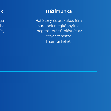
ök
Házimunka
tja
Hatékony és praktikus fém
hai
súrolónk megkönnyíti a
és,
megerőltető súrolást és az
.
egyéb fárasztó
házimunkákat.