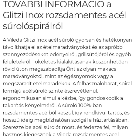
TOVÁBBI INFORMÁCIÓ a
Glitzi Inox rozsdamentes acél
súrolóspirálról
A Vileda Glitzi Inox acél súroló gyorsan és hatékonyan
távolíthatja el az ételmaradványokat és az apróbb
szennyeződéseket edényeiről, grillsütőjéről és egyéb
felületekről. Tökéletes kialakításának köszönhetően
rövid úton megszabadítja Önt az olyan makacs
maradványoktól, mint az égésnyomok vagy a
megszáradt ételmaradékok. A felhasználóbarát, spirál
formájú acélsúroló szinte észrevétlenül,
ergonomikusan simul a kézbe, így gondoskodik a
takarítás kényelméről. A súroló 100%-ban
rozsdamentes acélból készül, így rendkívül tartós, és
hosszú ideig megbízhatóan szolgál a háztartásában.
Szerezze be acél súrolót most, és fedezze fel, milyen
hasznos kiegészítők a Vileda rozsdamentes acél