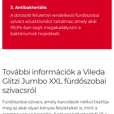
3. Antibakteriális
A dörzsölő felülettel rendelkező fürdőszobai
szivacs ezüstkloridot tartalmaz, amely akár
99,9%-ban segít megakadályozni a
baktériumok terjedését.
További információk a Vileda
Glitzi Jumbo XXL fürdőszobai
szivacsról
Fürdőszobai szivacs, amely karcolások nélkül tisztítja
meg az akár olyan kényes felületeket is, mint a