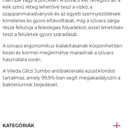
csempe vagy a porcelán. A szivacs két rétegből áll: a
kék színű réteg lehetővé teszi a vízkő, a
szappanmaradványok és az egyéb szennyeződések
kíméletes és gyors eltávolítását, míg a szivacs sárga
része felszívja a felesleges folyadékot, ezzel lehetősév
teszi a felületek gyors száradását.
A szivacs ergonomikus kialakításának köszönhetően
kezei és körmei megkímélve maradnak a szivacs
használata során.
A Vileda Glitzi Jumbo antibakteriális ezüstkloridot
tartalmaz, amely 99,9%-ban segít megakadályozni a
baktériumok terjedését.
KATEGÓRIÁK