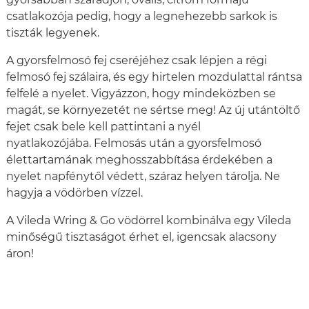
csatlakozója pedig, hogy a legnehezebb sarkok is
tiszták legyenek.
A gyorsfelmosó fej cseréjéhez csak lépjen a régi
felmosó fej szálaira, és egy hirtelen mozdulattal rántsa
felfelé a nyelet. Vigyázzon, hogy mindeközben se
magát, se környezetét ne sértse meg! Az új utántöltő
fejet csak bele kell pattintani a nyél
nyatlakozójába. Felmosás után a gyorsfelmosó
élettartamának meghosszabbítása érdekében a
nyelet napfénytől védett, száraz helyen tárolja. Ne
hagyja a vödörben vízzel.
A Vileda Wring & Go vödörrel kombinálva egy Vileda
minőségű tisztaságot érhet el, igencsak alacsony
áron!