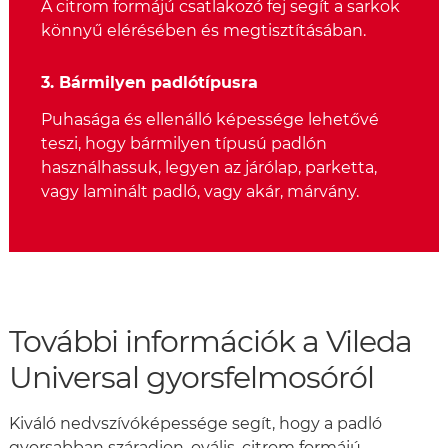
A citrom formájú csatlakozó fej segít a sarkok
könnyű elérésében és megtisztításában.
3. Bármilyen padlótípusra
Puhasága és ellenálló képessége lehetővé
teszi, hogy bármilyen típusú padlón
használhassuk, legyen az járólap, parketta,
vagy laminált padló, vagy akár, márvány.
További információk a Vileda
Universal gyorsfelmosóról
Kiváló nedvszívóképessége segít, hogy a padló
gyorsabban száradjon, ovális, citrom formájú