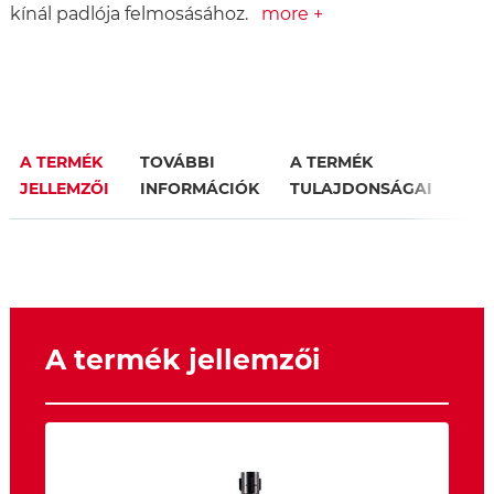
kínál padlója felmosásához.
more +
A TERMÉK
TOVÁBBI
A TERMÉK
JELLEMZŐI
INFORMÁCIÓK
TULAJDONSÁGAI
A termék jellemzői