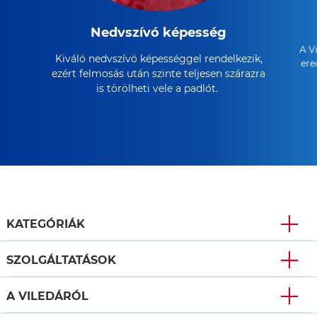
Nedvszívó képesség
A V
Kiváló nedvszívó képességgel rendelkezik,
ere
ezért felmosás után szinte teljesen szárazra
is törölheti vele a padlót.
KATEGÓRIÁK
SZOLGÁLTATÁSOK
A VILEDÁRÓL