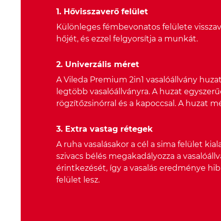
1. Hővisszaverő felület
Különleges fémbevonatos felülete visszave
hőjét, és ezzel felgyorsítja a munkát.
2. Univerzális méret
A Vileda Premium 2in1 vasalóállvány huzat 
legtöbb vasalóállványra. A huzat egyszerű
rögzítőzsinórral és a kapoccsal. A huzat m
3. Extra vastag rétegek
A ruha vasalásakor a cél a sima felület kial
szivacs bélés megakadályozza a vasalóállv
érintkezését, így a vasalás eredménye hib
felület lesz.