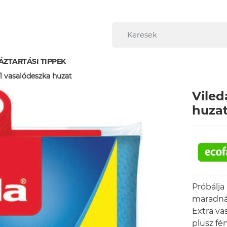
ÁZTARTÁSI TIPPEK
1 vasalódeszka huzat
Viled
huza
Próbálja
maradnán
Extra va
plusz fé