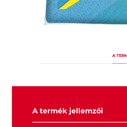
A TER
A termék jellemzői