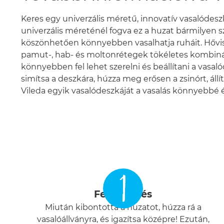
Keres egy univerzális méretű, innovatív vasalódes
univerzális méreténél fogva ez a huzat bármilyen
köszönhetően könnyebben vasalhatja ruháit. Hőviss
pamut-, hab- és moltonrétegek tökéletes kombináci
könnyebben fel lehet szerelni és beállítani a vasa
simítsa a deszkára, húzza meg erősen a zsinórt, állí
Vileda egyik vasalódeszkáját a vasalás könnyebbé
1
Felhelyezés
Miután kibontotta a huzatot, húzza rá a
vasalóállványra, és igazítsa középre! Ezután,