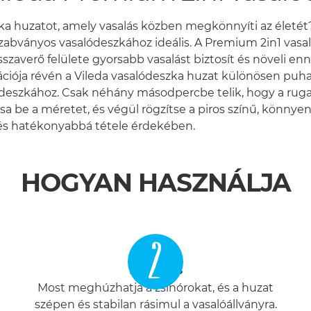
zka huzatot, amely vasalás közben megkönnyíti az életét?
 szabványos vasalódeszkához ideális. A Premium 2in1 va
zaverő felülete gyorsabb vasalást biztosít és növeli en
ója révén a Vileda vasalódeszka huzat különösen puha é
lódeszkához. Csak néhány másodpercbe telik, hogy a rugal
tsa be a méretet, és végül rögzítse a piros színű, könnyen
 és hatékonyabbá tétele érdekében.
HOGYAN HASZNÁLJA
2
Igazítás
Most meghúzhatja a zsinórokat, és a huzat
szépen és stabilan rásimul a vasalóállványra.