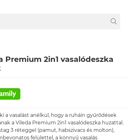
a Premium 2in1 vasalódeszka
t
 ki a vasalást anélkül, hogy a ruháin gyűrődések
ak a Vileda Premium 2in1 vasalódeszka huzattal.
stag 3 réteggel (pamut, habszivacs és molton),
mbevonatos felülettel, a könnyű vasalás