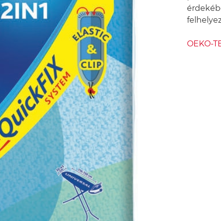
érdekébe
felhelye
OEKO-TEX