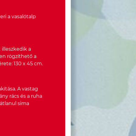
ri a vasalótalp
illeszkedik a
en rögzíthető a
érete: 130 x 45 cm.
akítása. A vastag
ány rács és a ruha
átlanul sima