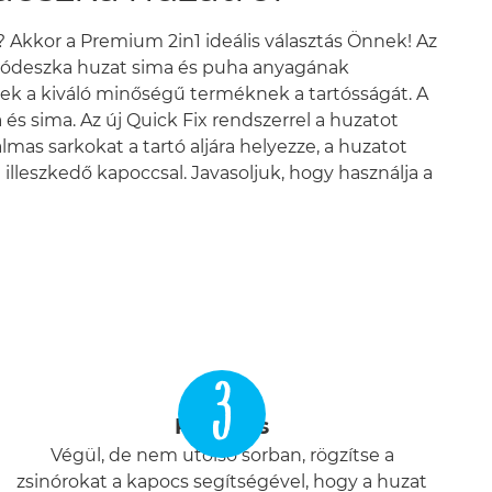
 Akkor a Premium 2in1 ideális választás Önnek! Az
salódeszka huzat sima és puha anyagának
nek a kiváló minőségű terméknek a tartósságát. A
s sima. Az új Quick Fix rendszerrel a huzatot
mas sarkokat a tartó aljára helyezze, a huzatot
 illeszkedő kapoccsal. Javasoljuk, hogy használja a
3
Rögzítés
Végül, de nem utolsó sorban, rögzítse a
zsinórokat a kapocs segítségével, hogy a huzat