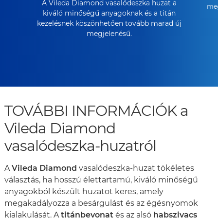
A Vileda Diamond vasalódeszka huzat a
meg
kiváló minőségű anyagoknak és a titán
kezelésnek köszönhetően tovább marad új
megjelenésű.
TOVÁBBI INFORMÁCIÓK a
Vileda Diamond
vasalódeszka-huzatról
A
Vileda Diamond
vasalódeszka-huzat tökéletes
választás, ha hosszú élettartamú, kiváló minőségű
anyagokból készült huzatot keres, amely
megakadályozza a besárgulást és az égésnyomok
kialakulását. A
titánbevonat
és az alsó
habszivacs