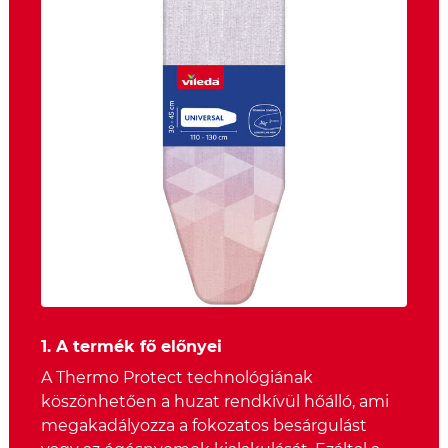
1. A termék fő előnyei
A Thermo Protect technológiának
köszönhetően a huzat rendkívül hőálló, ami
megakadályozza a fokozatos besárgulást