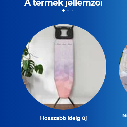
A termék jellemzői
N
Hosszabb ideig új