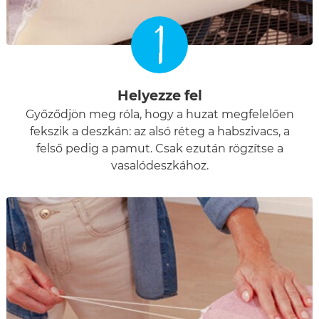
1
Helyezze fel
Győződjön meg róla, hogy a huzat megfelelően
fekszik a deszkán: az alsó réteg a habszivacs, a
felső pedig a pamut. Csak ezután rögzítse a
vasalódeszkához.