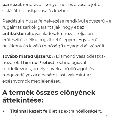
párnázat
rendkívüli kényelmet és a vasaló jobb
siklását biztosítja vasalás közben.
Ráadásul a huzat felhelyezése rendkívül egyszerű – a
rugalmas sarkok garantálják, hogy ez az
antibakteriális
vasalódeszka-huzat teljesen
erőfeszítés nélkül rögzíthető legyen. Egyszerű,
hatékony és kiváló minőségű anyagokból készült.
Tovább marad újszerű:
A Diamond vasalódeszka-
huzatok
Thermo Protect
technológiával
rendelkeznek, amely növeli a hőállóságot, és
megakadályozza a besárgulást, valamint az
égésnyomok megjelenését.
A termék összes előnyének
áttekintése:
Titánnal kezelt felület
az extra hőállóságért,