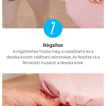
2
Rögzítse
A rögzítéshez húzza meg a vasalótartó és a
deszka között található zsinórokat, és feszítse rá a
fémezett huzatot a deszka köré.