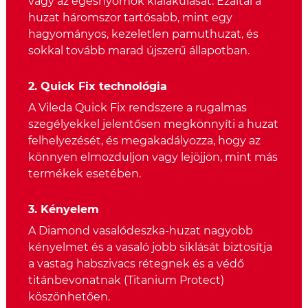
vagy az égésnyomok kialakulását. Ezáltal a
huzat háromszor tartósabb, mint egy
hagyományos, kezeletlen pamuthuzat, és
sokkal tovább marad újszerű állapotban.
2. Quick Fix technológia
A Vileda Quick Fix rendszere a rugalmas
szegélyekkel jelentősen megkönnyíti a huzat
felhelyezését, és megakadályozza, hogy az
könnyen elmozduljon vagy lejöjjön, mint más
termékek esetében.
3. Kényelem
A Diamond vasalódeszka-huzat nagyobb
kényelmet és a vasaló jobb siklását biztosítja
a vastag habszivacs rétegnek és a védő
titánbevonatnak (Titanium Protect)
köszönhetően.