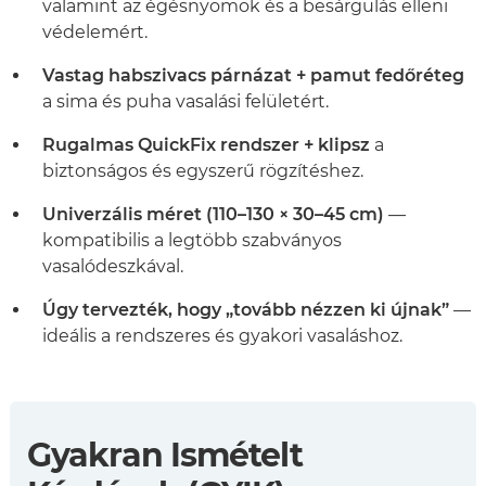
valamint az égésnyomok és a besárgulás elleni
védelemért.
Vastag habszivacs párnázat + pamut fedőréteg
a sima és puha vasalási felületért.
Rugalmas QuickFix rendszer + klipsz
a
biztonságos és egyszerű rögzítéshez.
Univerzális méret (110–130 × 30–45 cm)
—
kompatibilis a legtöbb szabványos
vasalódeszkával.
Úgy tervezték, hogy „tovább nézzen ki újnak”
—
ideális a rendszeres és gyakori vasaláshoz.
Gyakran Ismételt