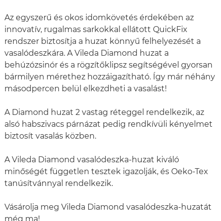
Az egyszerű és okos idomkövetés érdekében az
innovatív, rugalmas sarkokkal ellátott QuickFix
rendszer biztosítja a huzat könnyű felhelyezését a
vasalódeszkára. A Vileda Diamond huzat a
behúzózsinór és a rögzítőklipsz segítségével gyorsan
bármilyen mérethez hozzáigazítható. Így már néhány
másodpercen belül elkezdheti a vasalást!
A Diamond huzat 2 vastag réteggel rendelkezik, az
alsó habszivacs párnázat pedig rendkívüli kényelmet
biztosít vasalás közben.
A Vileda Diamond vasalódeszka-huzat kiváló
minőségét független tesztek igazolják, és Oeko-Tex
tanúsítvánnyal rendelkezik.
Vásárolja meg Vileda Diamond vasalódeszka-huzatát
még ma!