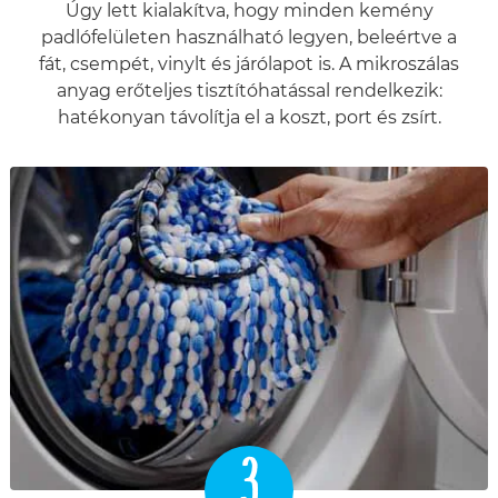
Úgy lett kialakítva, hogy minden kemény
padlófelületen használható legyen, beleértve a
fát, csempét, vinylt és járólapot is. A mikroszálas
anyag erőteljes tisztítóhatással rendelkezik:
hatékonyan távolítja el a koszt, port és zsírt.
3