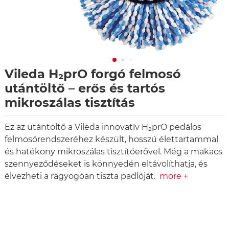
Vileda H₂prO forgó felmosó
utántöltő – erős és tartós
mikroszálas tisztítás
Ez az utántöltő a Vileda innovatív H₂prO pedálos
felmosórendszeréhez készült, hosszú élettartammal
és hatékony mikroszálas tisztítóerővel. Még a makacs
szennyeződéseket is könnyedén eltávolíthatja, és
élvezheti a ragyogóan tiszta padlóját.
more +