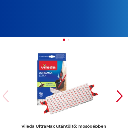
Vileda UltraMax utántöltő: mosógépben