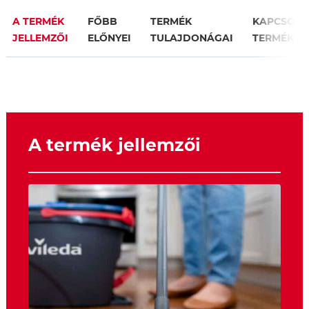
A TERMÉK
FŐBB
TERMÉK
KAPCSOL
JELLEMZŐI
ELŐNYEI
TULAJDONÁGAI
TERMÉKEK
A termék jellemzői