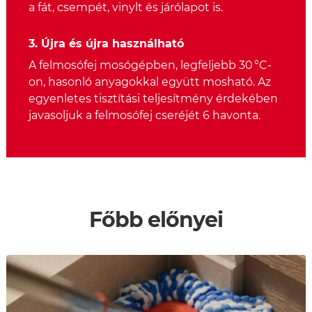
a fát, csempét, vinylt és járólapot is.
3. Újra és újra használható
A felmosófej mosógépben, legfeljebb 30 °C-
on, hasonló anyagokkal együtt mosható. Az
egyenletes tisztítási teljesítmény érdekében
javasoljuk a felmosófej cseréjét 6 havonta.
Főbb előnyei