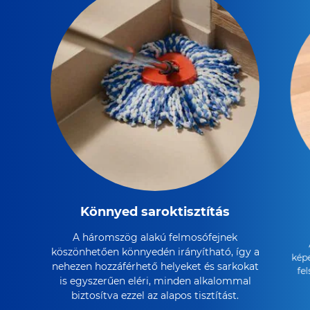
Könnyed saroktisztítás
A háromszög alakú felmosófejnek
köszönhetően könnyedén irányítható, így a
kép
nehezen hozzáférhető helyeket és sarkokat
fe
is egyszerűen eléri, minden alkalommal
biztosítva ezzel az alapos tisztítást.